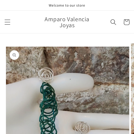
Ir
Welcome to our store
directamente
al contenido
Amparo Valencia
Carrito
Joyas
Ir
directamente
a la
información
del producto