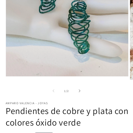
Abrir
Ab
elemento
e
multimedia
m
de
1
/
2
1
2
en
e
una
AMPARO VALENCIA - JOYAS
u
ventana
Pendientes de cobre y plata con
v
modal
m
colores óxido verde