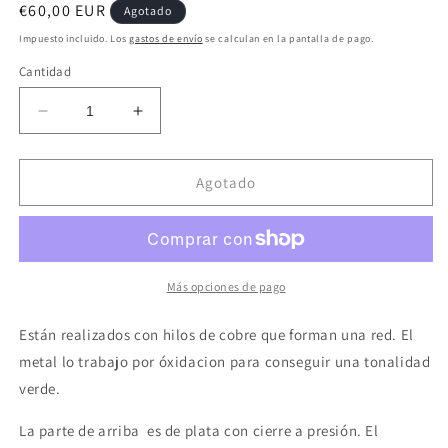
Precio
€60,00 EUR
Agotado
habitual
Impuesto incluido. Los
gastos de envío
se calculan en la pantalla de pago.
Cantidad
Reducir
Aumentar
cantidad
cantidad
para
para
Pendientes
Pendientes
Agotado
de
de
cobre
cobre
y
y
plata
plata
con
con
Más opciones de pago
colores
colores
óxido
óxido
Están realizados con hilos de cobre que forman una red. El
verde
verde
metal lo trabajo por óxidacion para conseguir una tonalidad
verde.
La parte de arriba es de plata con cierre a presión. El