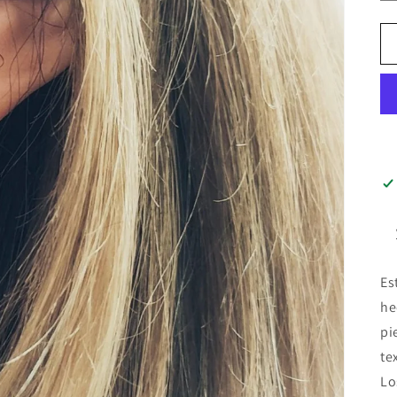
Es
he
pi
te
Lo