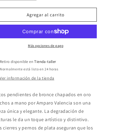
cantidad
cantidad
para
para
Pendientes
Pendientes
Agregar al carrito
chapados
chapados
en
en
oro
oro
Más opciones de pago
Retiro disponible en
Tienda-taller
Normalmente está listo en 24 horas
Ver información de la tienda
tos pendientes de bronce chapados en oro
chos a mano por Amparo Valencia son una
eza única y elegante. La degradación de
xturas le da un toque artístico y distintivo.
s cierres y pernos de plata aseguran que los