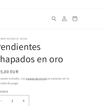
Iniciar
Carrito
sesión
PARO VALENCIA JOYAS
Pendientes
chapados en oro
ecio
55,00 EUR
bitual
uesto incluido. Los
gastos de envío
se calculan en la
talla de pago.
ntidad
Reducir
Aumentar