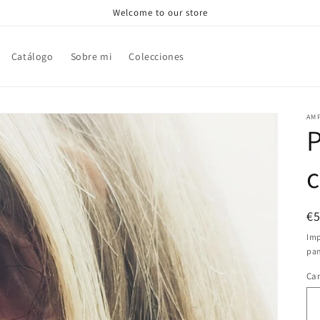
Welcome to our store
Catálogo
Sobre mi
Colecciones
AM
Pr
€
ha
Imp
pan
Ca