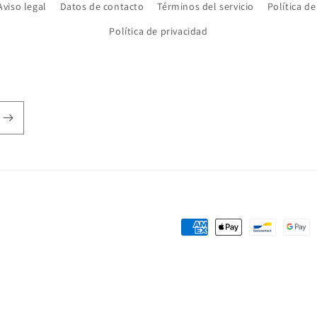
Aviso legal
Datos de contacto
Términos del servicio
Política d
Política de privacidad
Formas
de
pago
tica de reembolso
Política de privacidad
Términos del servicio
Política de e