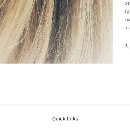
pe
so
se
pi
Quick links