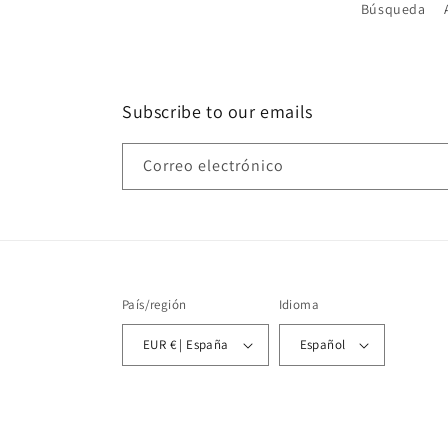
Búsqueda
Subscribe to our emails
Correo electrónico
País/región
Idioma
EUR € | España
Español
© 2026,
Amparo Valencia Joyas
Tecnología de Shopify
Polí