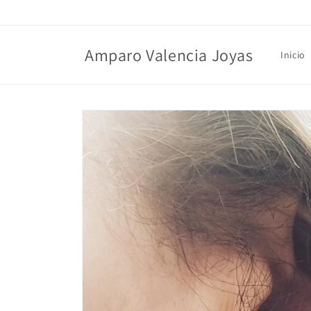
Ir
directamente
al contenido
Amparo Valencia Joyas
Inicio
Ir
directamente
a la
información
del producto