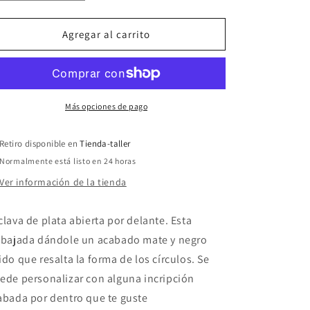
cantidad
cantidad
para
para
Brazalete
Brazalete
Agregar al carrito
de
de
plata.
plata.
Círculos
Círculos
Más opciones de pago
Retiro disponible en
Tienda-taller
Normalmente está listo en 24 horas
Ver información de la tienda
clava de plata abierta por delante. Esta
abajada dándole un acabado mate y negro
ido que resalta la forma de los círculos. Se
ede personalizar con alguna incripción
abada por dentro que te guste