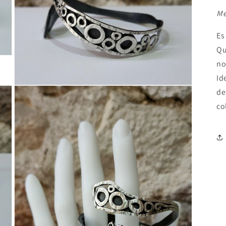
Me
Es
Qu
no
Id
Abrir
de
elemento
multimedia
co
3
en
una
ventana
modal