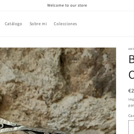
Welcome to our store
Catálogo
Sobre mi
Colecciones
AM
B
C
Pr
€
ha
Imp
pan
Ca