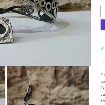
Es
tr
óx
pu
gr