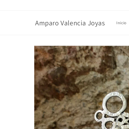
Ir
directamente
al contenido
Amparo Valencia Joyas
Inicio
Ir
directamente
a la
información
del producto