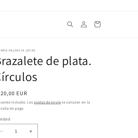
Iniciar
Carrito
sesión
PARO VALENCIA JOYAS
razalete de plata.
írculos
ecio
220,00 EUR
bitual
uesto incluido. Los
gastos de envío
se calculan en la
talla de pago.
ntidad
Reducir
Aumentar