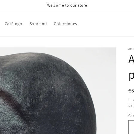
Welcome to our store
Catálogo
Sobre mi
Colecciones
AM
A
p
Pr
€
ha
Imp
pan
Ca