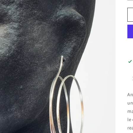
Ar
un
ma
le
re