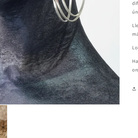
di
ún
Ll
má
Lo
Ha
or