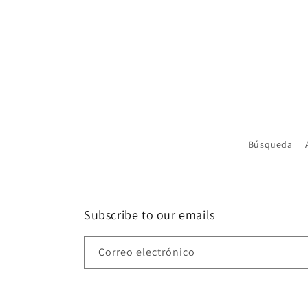
multimedia
2
en
una
ventana
modal
Búsqueda
Subscribe to our emails
Correo electrónico