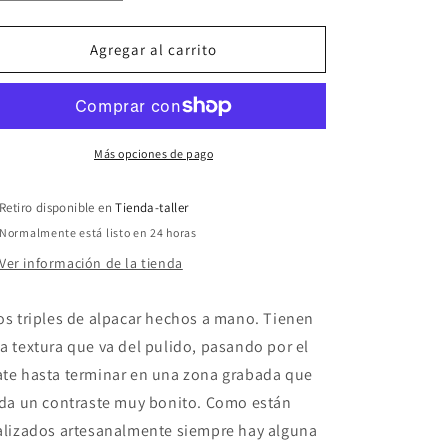
cantidad
cantidad
para
para
Aros
Aros
Agregar al carrito
triples
triples
baño
baño
de
de
plata
plata
Isis
Isis
Más opciones de pago
Retiro disponible en
Tienda-taller
Normalmente está listo en 24 horas
Ver información de la tienda
os triples de alpacar hechos a mano. Tienen
a textura que va del pulido, pasando por el
te hasta terminar en una zona grabada que
 da un contraste muy bonito. Como están
alizados artesanalmente siempre hay alguna