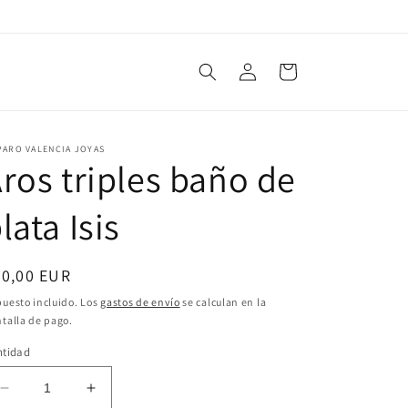
Iniciar
Carrito
sesión
PARO VALENCIA JOYAS
ros triples baño de
lata Isis
ecio
60,00 EUR
bitual
uesto incluido. Los
gastos de envío
se calculan en la
talla de pago.
ntidad
Reducir
Aumentar