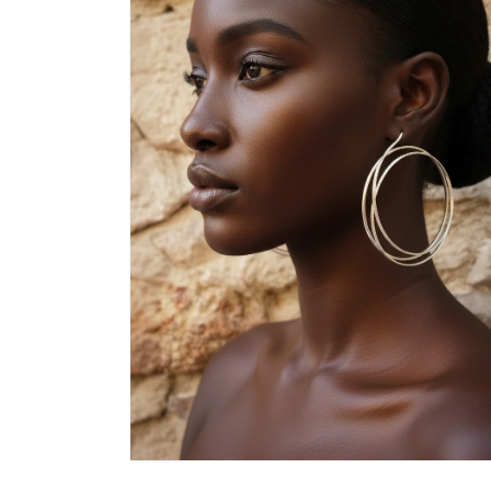
modal
Abrir
elemento