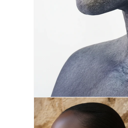
Abrir
elemento
multimedia
1
en
una
ventana