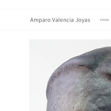
Ir
directamente
al contenido
Amparo Valencia Joyas
Inicio
Ir
directamente
a la
información
del producto