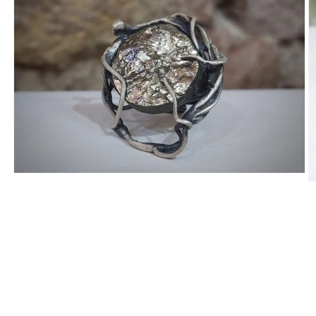
Abrir
Ab
elemento
e
multimedia
m
1
2
en
e
una
u
ventana
v
modal
m