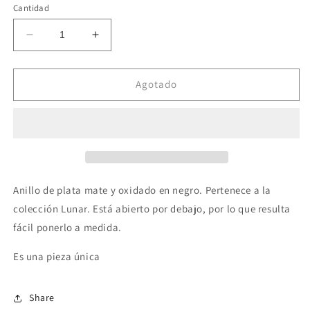
Cantidad
Reducir
Aumentar
cantidad
cantidad
para
para
Anillo
Anillo
Agotado
de
de
plata
plata
único
único
Anillo de plata mate y oxidado en negro. Pertenece a la
colección Lunar. Está abierto por debajo, por lo que resulta
fácil ponerlo a medida.
Es una pieza única
Share