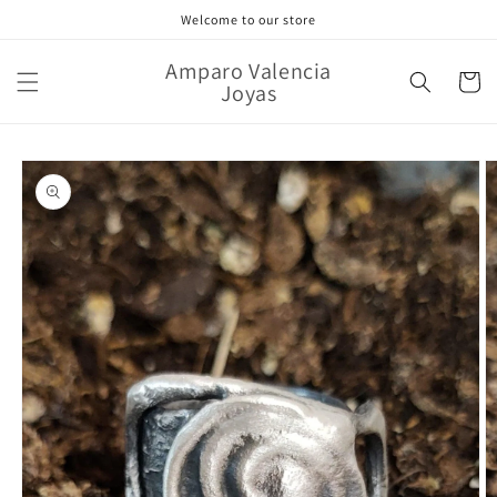
Ir
Welcome to our store
directamente
al contenido
Amparo Valencia
Carrito
Joyas
Ir
directamente
a la
información
del producto