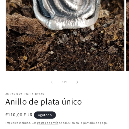
Abrir
Ab
elemento
e
multimedia
m
de
1
/
9
1
2
en
e
AMPARO VALENCIA JOYAS
una
u
Anillo de plata único
ventana
v
modal
m
Precio
€110,00 EUR
Agotado
habitual
Impuesto incluido. Los
gastos de envío
se calculan en la pantalla de pago.