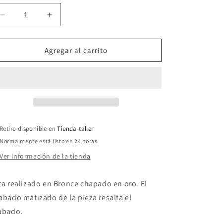
Reducir
Aumentar
cantidad
cantidad
para
para
Anillo
Anillo
Agregar al carrito
chapado
chapado
en
en
oro
oro
con
con
grabado
grabado
hecho
hecho
a
a
Retiro disponible en
Tienda-taller
mano
mano
Normalmente está listo en 24 horas
Ver información de la tienda
ta realizado en Bronce chapado en oro. El
abado matizado de la pieza resalta el
abado.