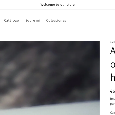
Welcome to our store
Catálogo
Sobre mi
Colecciones
AM
A
o
Pr
€
ha
Imp
pan
Ca