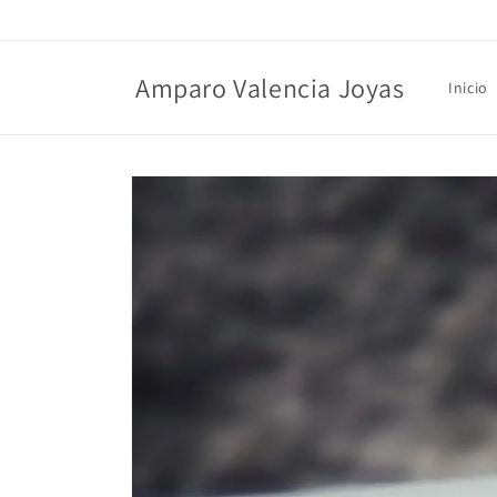
Ir
directamente
al contenido
Amparo Valencia Joyas
Inicio
Ir
directamente
a la
información
del producto