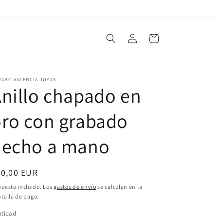
Iniciar
Carrito
sesión
PARO VALENCIA JOYAS
nillo chapado en
ro con grabado
hecho a mano
ecio
60,00 EUR
bitual
uesto incluido. Los
gastos de envío
se calculan en la
talla de pago.
ntidad