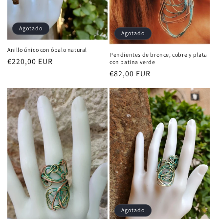
Agotado
Agotado
Anillo único con ópalo natural
Pendientes de bronce, cobre y plata
Precio
€220,00 EUR
con patina verde
habitual
Precio
€82,00 EUR
habitual
Agotado