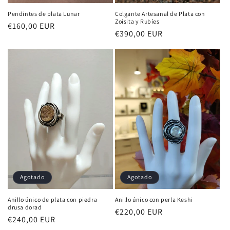
Pendintes de plata Lunar
Colgante Artesanal de Plata con
Zoisita y Rubíes
Precio
€160,00 EUR
Precio
€390,00 EUR
habitual
habitual
Agotado
Agotado
Anillo único de plata con piedra
Anillo único con perla Keshi
drusa dorad
Precio
€220,00 EUR
Precio
€240,00 EUR
habitual