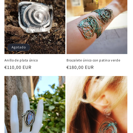
Agotado
Anillo de plata único
Brazalete único con patina verde
Precio
€110,00 EUR
Precio
€180,00 EUR
habitual
habitual