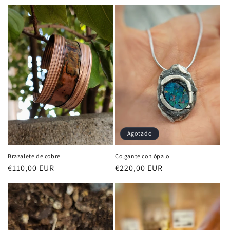
habitual
Agotado
Colgante con ópalo
Brazalete de cobre
Precio
€220,00 EUR
Precio
€110,00 EUR
habitual
habitual