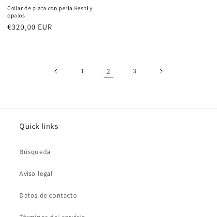
Collar de plata con perla Keshi y
opalos
Precio
€320,00 EUR
habitual
1
2
3
Quick links
Búsqueda
Aviso legal
Datos de contacto