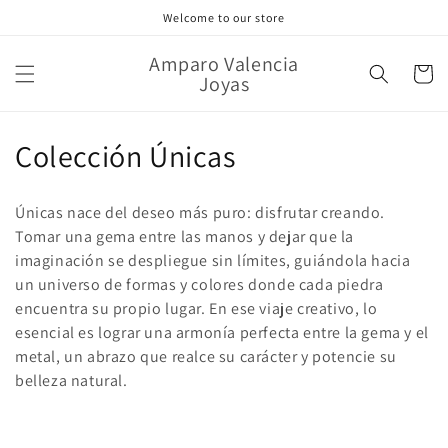
Ir
Welcome to our store
directamente
al contenido
Amparo Valencia
Carrito
Joyas
C
Colección Únicas
o
Únicas nace del deseo más puro: disfrutar creando.
l
Tomar una gema entre las manos y dejar que la
imaginación se despliegue sin límites, guiándola hacia
e
un universo de formas y colores donde cada piedra
c
encuentra su propio lugar. En ese viaje creativo, lo
esencial es lograr una armonía perfecta entre la gema y el
c
metal, un abrazo que realce su carácter y potencie su
i
belleza natural.
ó