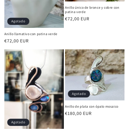
Anillo único de bronce y cobre con
patina verde
Precio
€72,00 EUR
Agotado
habitual
Anillo llamativo con patina verde
Precio
€72,00 EUR
habitual
Agotado
Anillo de plata con ópalo mosaico
Precio
€180,00 EUR
habitual
Agotado