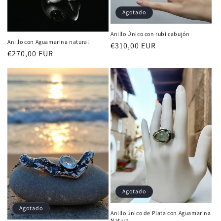
n
Agotado
:
Anillo Único con rubi cabujón
Anillo con Aguamarina natural
Precio
€310,00 EUR
Precio
€270,00 EUR
habitual
habitual
Agotado
Agotado
Anillo único de Plata con Aguamarina
Natural