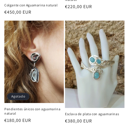
Colgante con Aguamarina natural
Precio
€220,00 EUR
Precio
€450,00 EUR
habitual
habitual
Agotado
Pendientes únicos con aguamarina
natural
Esclava de plata con aguamarinas
Precio
€180,00 EUR
Precio
€380,00 EUR
habitual
habitual