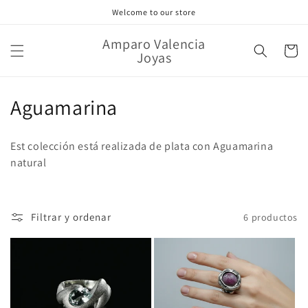
Ir
Welcome to our store
directamente
al contenido
Amparo Valencia
Carrito
Joyas
C
Aguamarina
o
Est colección está realizada de plata con Aguamarina
l
natural
e
c
Filtrar y ordenar
6 productos
c
i
ó