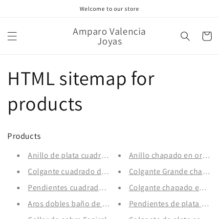
Ir
Welcome to our store
directamente
al contenido
Amparo Valencia
Carrito
Joyas
HTML sitemap for
products
Products
Anillo de plata cuadrado con zirconita
Anillo chapado en oro con
Colgante cuadrado de plata con zirconita
Colgante Grande chapado 
Pendientes cuadrados de plata con circonita
Colgante chapado en oro 
Aros dobles baño de plata Isis
Pendientes de plata con p